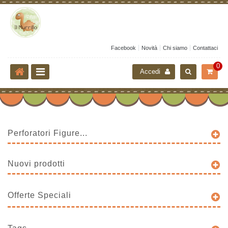
Facebook
Novità
Chi siamo
Contattaci
0
Accedi
Perforatori Figure...
Nuovi prodotti
Offerte Speciali