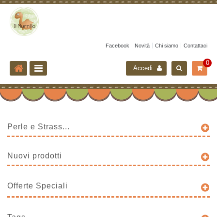
Facebook
Novità
Chi siamo
Contattaci
0
Accedi
Perle e Strass...
Nuovi prodotti
Offerte Speciali