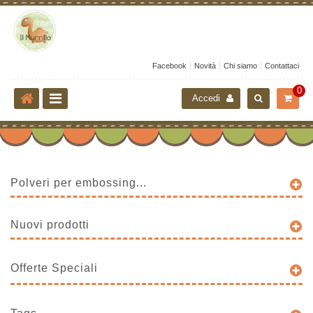
Facebook
Novità
Chi siamo
Contattaci
0
Accedi
Polveri per embossing...
Nuovi prodotti
Offerte Speciali