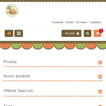
Facebook
Novità
Chi siamo
Contattaci
0
Accedi
Prisma
Nuovi prodotti
Offerte Speciali