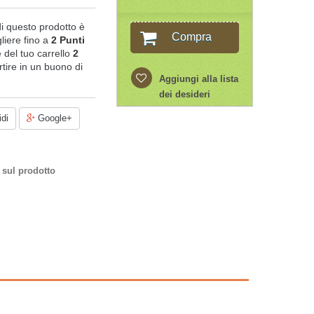
di questo prodotto è
Compra
liere fino a
2
Punti
le del tuo carrello
2
tire in un buono di
Aggiungi alla lista
dei desideri
di
Google+
 sul prodotto