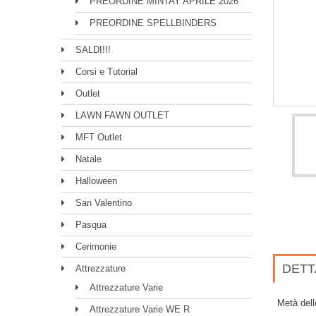
PREORDINE MINTAY APRILE 2026
PREORDINE SPELLBINDERS
SALDI!!!
Corsi e Tutorial
Outlet
LAWN FAWN OUTLET
MFT Outlet
Natale
Halloween
San Valentino
Pasqua
Cerimonie
DETT
Attrezzature
Attrezzature Varie
Metà delle
Attrezzature Varie WE R