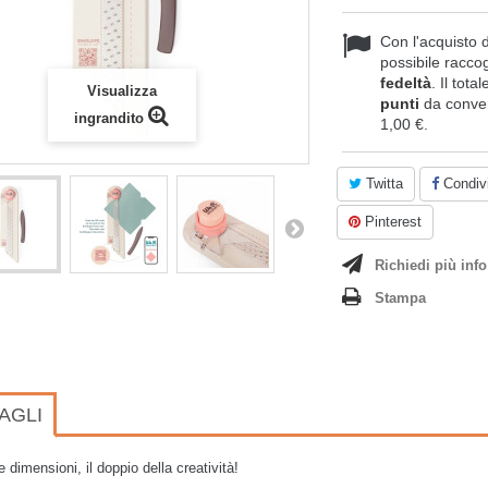
Con l'acquisto 
possibile raccog
fedeltà
. Il tota
Visualizza
punti
da conver
ingrandito
1,00 €
.
Twitta
Condivi
Pinterest
Richiedi più info
Stampa
AGLI
 dimensioni, il doppio della creatività!