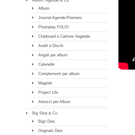
Album, Agende & Co.
Album
Journal-Agende-Planners
Photoplay FOLIO
Chipboard e Cartone Vegetale
Anelli e Dischi
Angoli per album
Catenelle
Complementi per album
Magneti
Project Life
Attrezzi per Album
Big Shot & Co.
Bigz Dies
Originals Dies