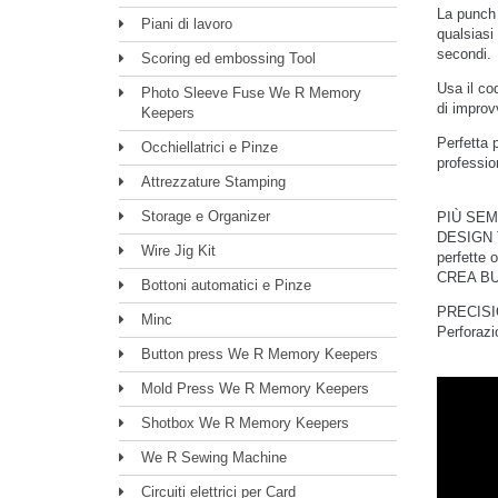
La punch 
Piani di lavoro
qualsiasi
secondi.
Scoring ed embossing Tool
Usa il co
Photo Sleeve Fuse We R Memory
di improv
Keepers
Perfetta p
Occhiellatrici e Pinze
profession
Attrezzature Stamping
Storage e Organizer
PIÙ SEMPL
DESIGN TU
Wire Jig Kit
perfette o
CREA BUST
Bottoni automatici e Pinze
PRECISIO
Minc
Perforazi
Button press We R Memory Keepers
Mold Press We R Memory Keepers
Shotbox We R Memory Keepers
We R Sewing Machine
Circuiti elettrici per Card