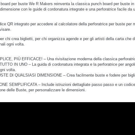
board per buste We R Makers reinventa la classica punch board per buste in 
 dimensione con le guide di cordonatura integrate e una perforatrice facile da 
dice QR integrato per accedere al calcolatore della perforatrice per buste per
visare.
er chi crea biglietti, per chi organizza agende e per gli artisti della carta che d
ali ogni volta.
ICE, PIÙ EFFICACE! – Una rivisitazione moderna della classica perforatrice
TTO IN UNO – La guida di cordonatura integrata e la perforatrice per angoli 
gni volta.
E DI QUALSIASI DIMENSIONE – Crea facilmente buste e fodere per biglietti, 
NE SEMPLIFICATA – Include istruzioni dettagliate passo passo e un codice Q
one delle Buste, per personalizzare le dimensioni.