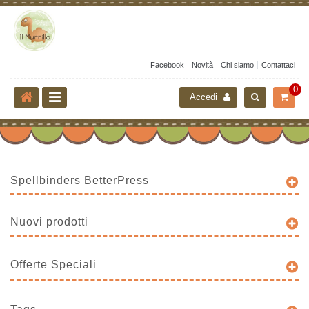
Facebook
Novità
Chi siamo
Contattaci
0
Accedi
Spellbinders BetterPress
Nuovi prodotti
Offerte Speciali