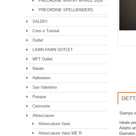
PREORDINE MINTAY APRILE 2026
PREORDINE SPELLBINDERS
SALDI!!!
Corsi e Tutorial
Outlet
LAWN FAWN OUTLET
MFT Outlet
Natale
Halloween
San Valentino
Pasqua
DETT
Cerimonie
Stampo in
Attrezzature
Ideale per
Attrezzature Varie
Adatto an
Attrezzature Varie WE R
Diametro