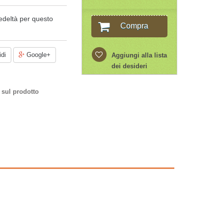
edeltà per questo
Compra
di
Google+
Aggiungi alla lista
dei desideri
 sul prodotto