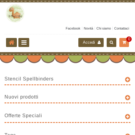
Facebook
Novità
Chi siamo
Contattaci
0
Accedi
Stencil Spellbinders
Nuovi prodotti
Offerte Speciali