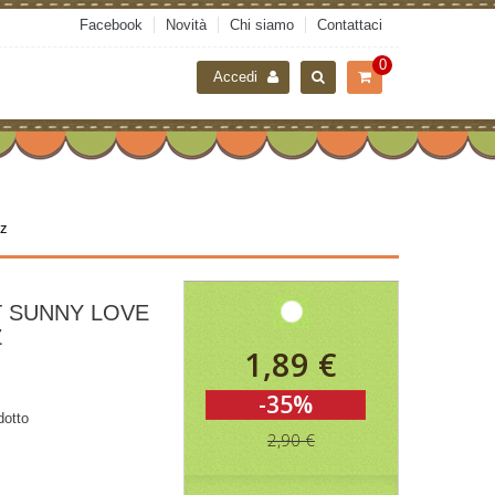
Facebook
Novità
Chi siamo
Contattaci
0
Accedi
pz
 SUNNY LOVE
Z
1,89 €
-35%
dotto
2,90 €