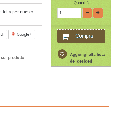
Quantità
edeltà per questo
di
Google+
Compra
Aggiungi alla lista
 sul prodotto
dei desideri