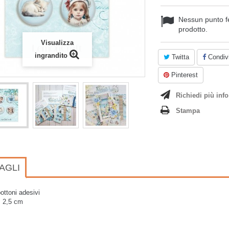
Nessun punto f
prodotto.
Visualizza
ingrandito
Twitta
Condivi
Pinterest
Richiedi più info
Stampa
AGLI
bottoni adesivi
: 2,5 cm