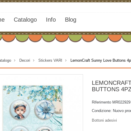
me
Catalogo
Info
Blog
talogo
>
Decori
>
Stickers VARI
>
LemonCraft Sunny Love Buttons 4
LEMONCRAFT
BUTTONS 4P
Riferimento
MR022929
Condizione:
Nuovo pro
Bottoni adesivi