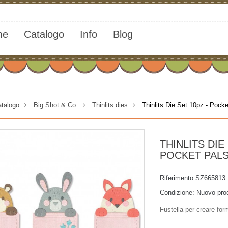
me
Catalogo
Info
Blog
talogo
>
Big Shot & Co.
>
Thinlits dies
>
Thinlits Die Set 10pz - Pock
THINLITS DIE 
POCKET PALS
Riferimento
SZ665813
Condizione:
Nuovo pro
Fustella per creare for