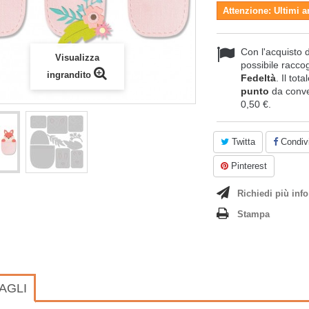
Attenzione: Ultimi a
Con l'acquisto 
Visualizza
possibile raccog
ingrandito
Fedeltà
. Il tot
punto
da conve
0,50 €
.
Twitta
Condivi
Pinterest
Richiedi più info
Stampa
AGLI