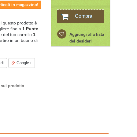
rticoli in magazzino!
Compra
di questo prodotto è
liere fino a
1
Punto
ale del tuo carrello
1
Aggiungi alla lista
rtire in un buono di
dei desideri
di
Google+
 sul prodotto