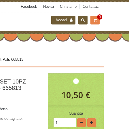
Facebook
Novità
Chi siamo
Contattaci
0
Accedi
et Pals 665813
SET 10PZ -
 665813
10,50 €
dotto
Quantità
me dettagliate.