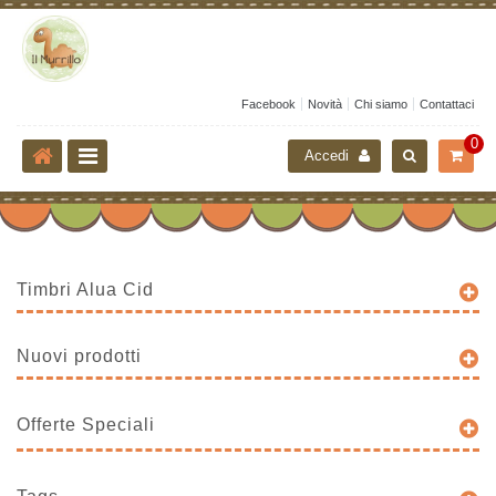
Facebook
Novità
Chi siamo
Contattaci
0
Accedi
Timbri Alua Cid
Nuovi prodotti
Offerte Speciali