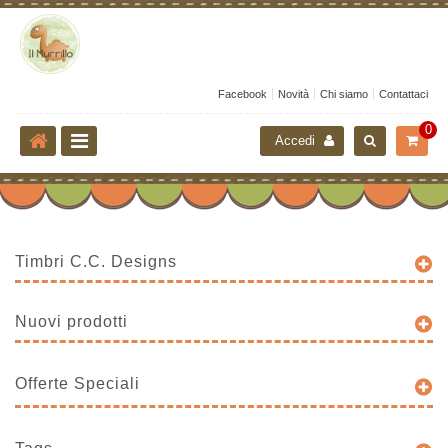
Facebook
Novità
Chi siamo
Contattaci
0
Accedi
Timbri C.C. Designs
Nuovi prodotti
Offerte Speciali