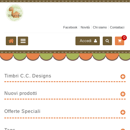
Facebook
Novità
Chi siamo
Contattaci
0
Accedi
Timbri C.C. Designs
Nuovi prodotti
Offerte Speciali