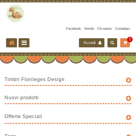
Facebook
Novità
Chi siamo
Contattaci
0
Accedi
Timbri Florileges Design
Nuovi prodotti
Offerte Speciali