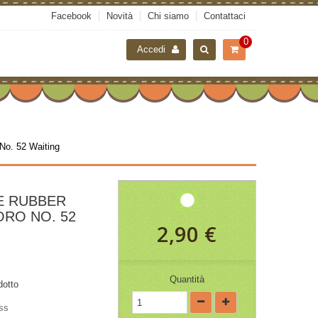
Facebook
Novità
Chi siamo
Contattaci
0
Accedi
No. 52 Waiting
E RUBBER
RO NO. 52
2,90 €
Quantità
dotto
ss