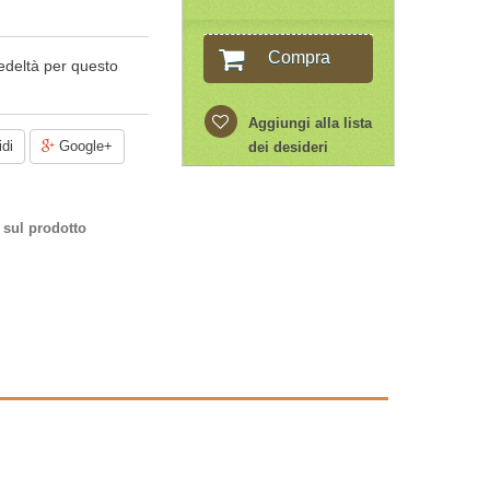
Compra
edeltà per questo
Aggiungi alla lista
di
Google+
dei desideri
 sul prodotto