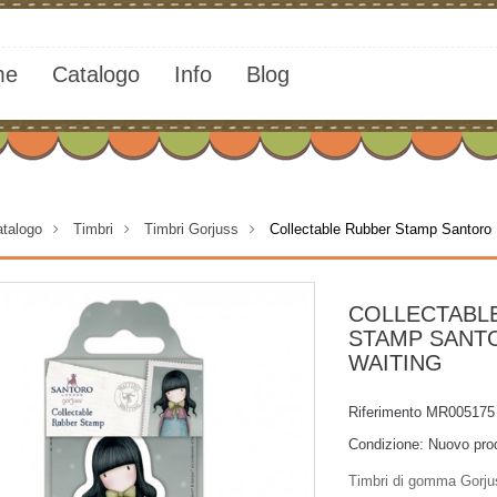
me
Catalogo
Info
Blog
talogo
>
Timbri
>
Timbri Gorjuss
>
Collectable Rubber Stamp Santoro 
COLLECTABL
STAMP SANTO
WAITING
Riferimento
MR005175
Condizione:
Nuovo pro
Timbri di gomma Gorju