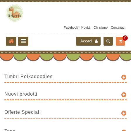
Facebook
Novità
Chi siamo
Contattaci
0
Accedi
Timbri Polkadoodles
Nuovi prodotti
Offerte Speciali