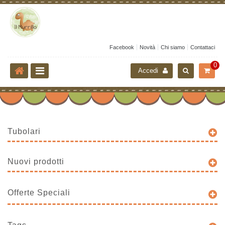
Facebook
Novità
Chi siamo
Contattaci
0
Accedi
Tubolari
Nuovi prodotti
Offerte Speciali