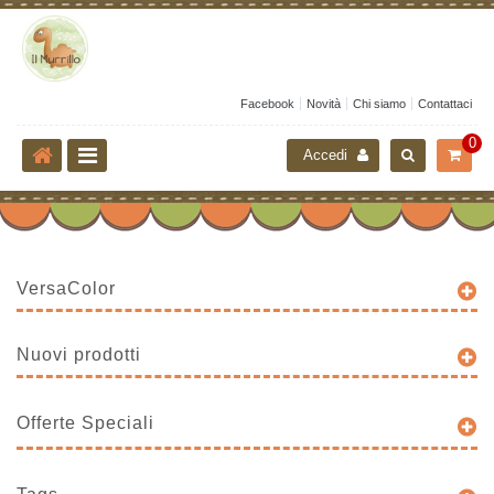
Facebook
Novità
Chi siamo
Contattaci
0
Accedi
VersaColor
Nuovi prodotti
Offerte Speciali