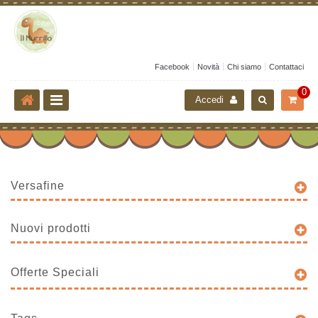
Facebook
Novità
Chi siamo
Contattaci
0
Accedi
Versafine
Nuovi prodotti
Offerte Speciali