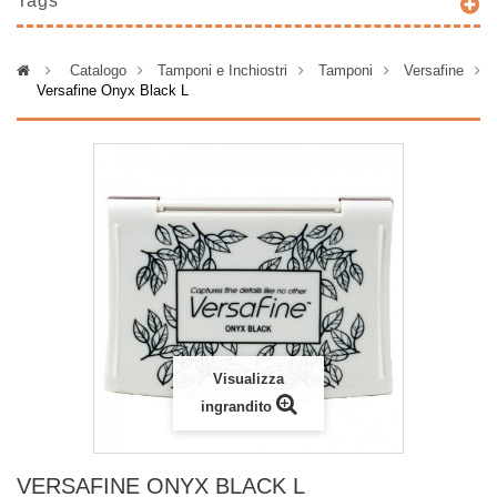
Tags
>
Catalogo
>
Tamponi e Inchiostri
>
Tamponi
>
Versafine
>
Versafine Onyx Black L
Visualizza
ingrandito
VERSAFINE ONYX BLACK L