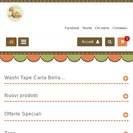
Facebook
Novità
Chi siamo
Contattaci
0
Accedi
Washi Tape Carta Bella...
Nuovi prodotti
Offerte Speciali