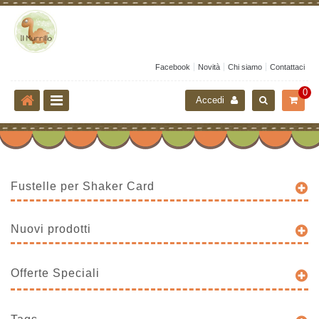
Facebook
Novità
Chi siamo
Contattaci
0
Accedi
Fustelle per Shaker Card
Nuovi prodotti
Offerte Speciali