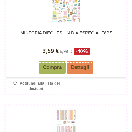
MINTOPIA DIECUTS UN DIA ESPECIAL 78PZ
3,59 €
-40%
5,99 €
Compra
Dettagli
Aggiungi alla lista dei
desideri