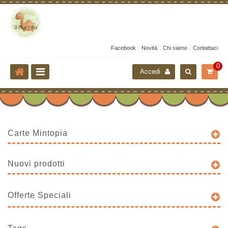
Facebook
Novità
Chi siamo
Contattaci
0
Accedi
Carte Mintopia
Nuovi prodotti
Offerte Speciali