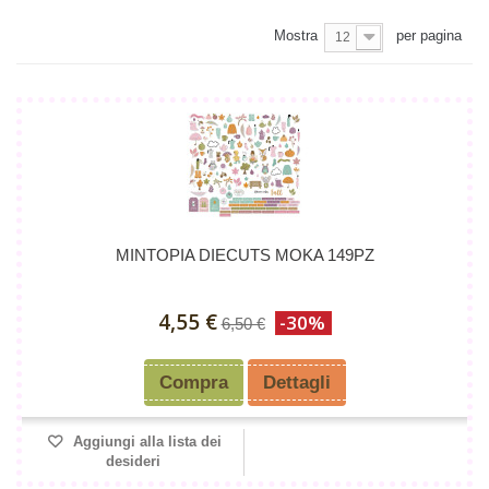
Mostra
per pagina
12
MINTOPIA DIECUTS MOKA 149PZ
4,55 €
-30%
6,50 €
Compra
Dettagli
Aggiungi alla lista dei
desideri