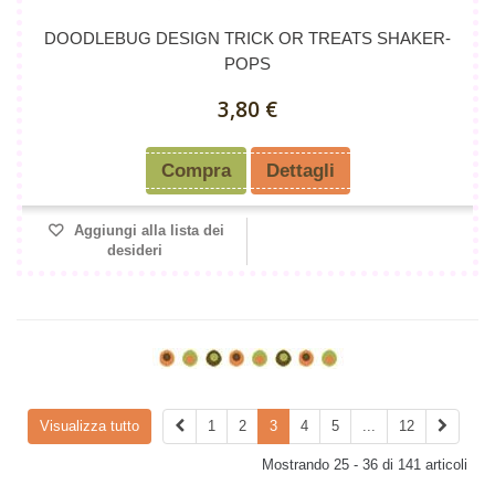
DOODLEBUG DESIGN TRICK OR TREATS SHAKER-
POPS
3,80 €
Compra
Dettagli
Aggiungi alla lista dei
desideri
Visualizza tutto
1
2
3
4
5
...
12
Mostrando 25 - 36 di 141 articoli