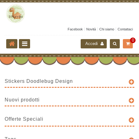
Facebook
Novità
Chi siamo
Contattaci
0
Accedi
Stickers Doodlebug Design
Nuovi prodotti
Offerte Speciali