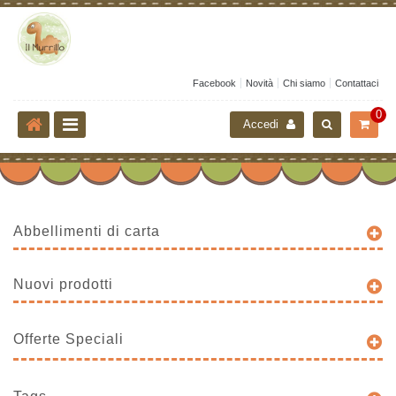
Facebook
Novità
Chi siamo
Contattaci
0
Accedi
Abbellimenti di carta
Nuovi prodotti
Offerte Speciali