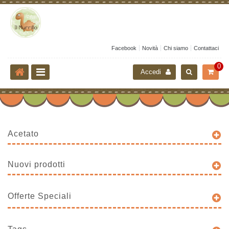
Facebook
Novità
Chi siamo
Contattaci
0
Accedi
Acetato
Nuovi prodotti
Offerte Speciali