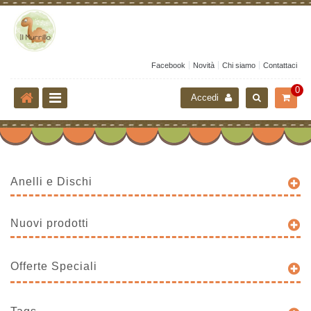
Facebook
Novità
Chi siamo
Contattaci
0
Accedi
Anelli e Dischi
Nuovi prodotti
Offerte Speciali