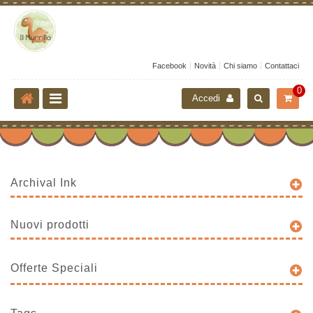
Facebook
Novità
Chi siamo
Contattaci
0
Accedi
Archival Ink
Nuovi prodotti
Offerte Speciali