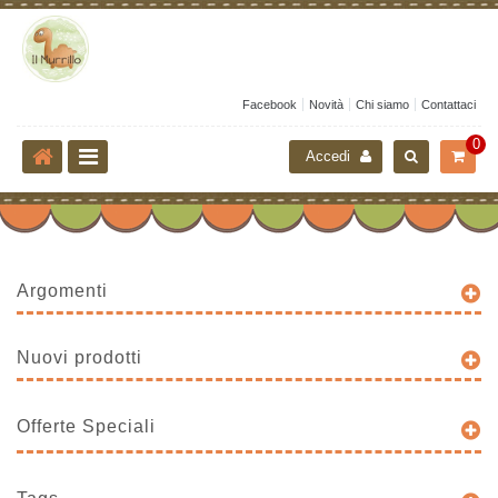
Facebook
Novità
Chi siamo
Contattaci
0
Accedi
Argomenti
Nuovi prodotti
Offerte Speciali