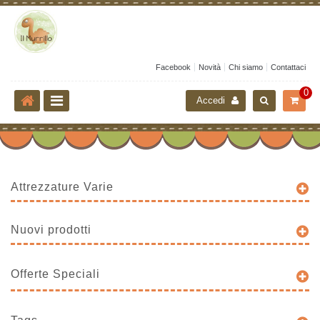
Facebook
Novità
Chi siamo
Contattaci
0
Accedi
Attrezzature Varie
Nuovi prodotti
Offerte Speciali