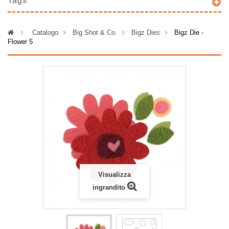
Tags
>
Catalogo
>
Big Shot & Co.
>
Bigz Dies
>
Bigz Die -
Flower 5
Visualizza
ingrandito