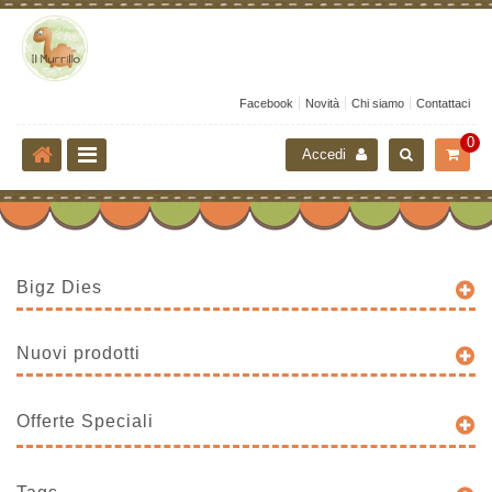
Facebook
Novità
Chi siamo
Contattaci
0
Accedi
Bigz Dies
Nuovi prodotti
Offerte Speciali