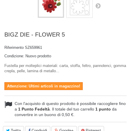
BIGZ DIE - FLOWER 5
Riferimento
SZ659961
Condizione:
Nuovo prodotto
Fustella per molteplici materiali: carta, stoffa, feltro, pannolenci, gomma
crepla, pelle, lamina di metallo...
Attenzione: Ultimi articoli in magazzino!
Con l'acquisto di questo prodotto è possibile raccogliere fino
a
1
Punto Fedeltà
. Il totale del tuo carrello
1
punto
da
convertire in un buono di
0,50 €
.
Twitta
Condividi
Google+
Pinterest