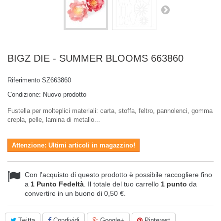
BIGZ DIE - SUMMER BLOOMS 663860
Riferimento
SZ663860
Condizione:
Nuovo prodotto
Fustella per molteplici materiali: carta, stoffa, feltro, pannolenci, gomma
crepla, pelle, lamina di metallo...
Attenzione: Ultimi articoli in magazzino!
Con l'acquisto di questo prodotto è possibile raccogliere fino
a
1
Punto Fedeltà
. Il totale del tuo carrello
1
punto
da
convertire in un buono di
0,50 €
.
Twitta
Condividi
Google+
Pinterest