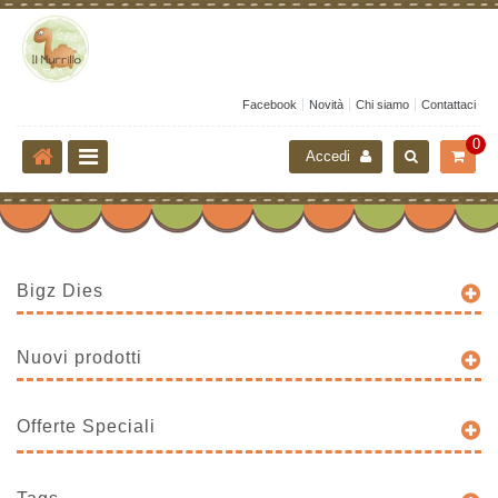
Facebook
Novità
Chi siamo
Contattaci
0
Accedi
Bigz Dies
Nuovi prodotti
Offerte Speciali