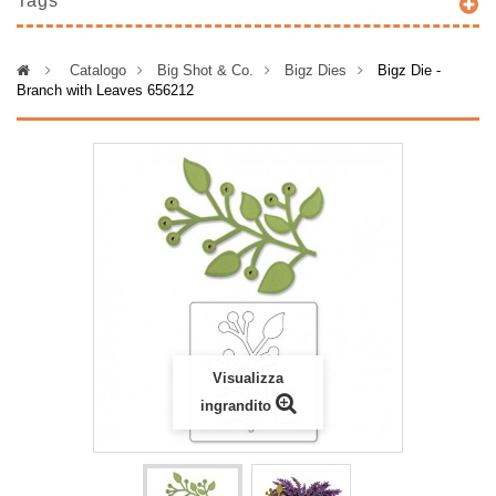
Tags
>
Catalogo
>
Big Shot & Co.
>
Bigz Dies
>
Bigz Die -
Branch with Leaves 656212
Visualizza
ingrandito