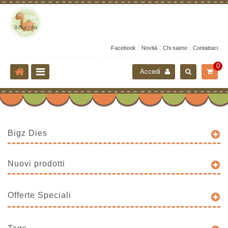
Facebook
Novità
Chi siamo
Contattaci
0
Accedi
Bigz Dies
Nuovi prodotti
Offerte Speciali