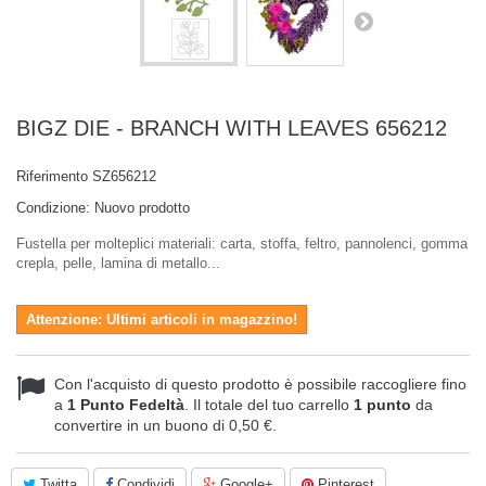
BIGZ DIE - BRANCH WITH LEAVES 656212
Riferimento
SZ656212
Condizione:
Nuovo prodotto
Fustella per molteplici materiali: carta, stoffa, feltro, pannolenci, gomma
crepla, pelle, lamina di metallo...
Attenzione: Ultimi articoli in magazzino!
Con l'acquisto di questo prodotto è possibile raccogliere fino
a
1
Punto Fedeltà
. Il totale del tuo carrello
1
punto
da
convertire in un buono di
0,50 €
.
Twitta
Condividi
Google+
Pinterest