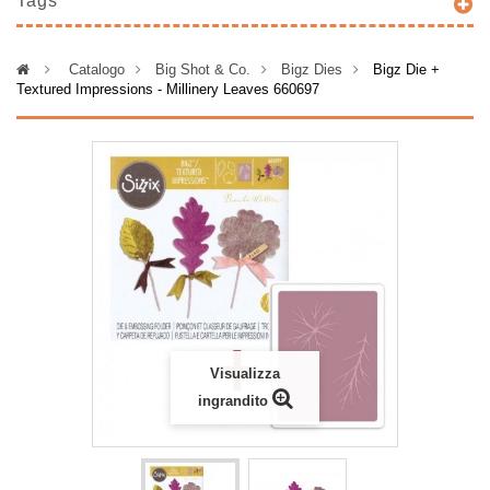
Tags
>
Catalogo
>
Big Shot & Co.
>
Bigz Dies
>
Bigz Die +
Textured Impressions - Millinery Leaves 660697
Visualizza
ingrandito