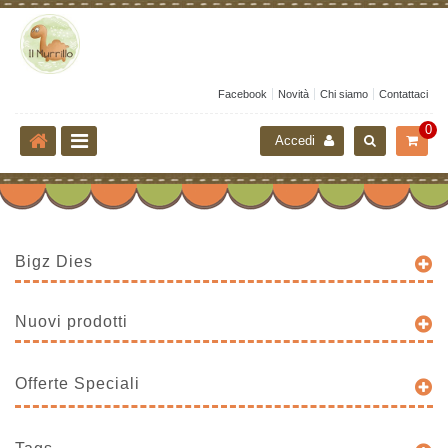
Facebook
Novità
Chi siamo
Contattaci
0
Accedi
Bigz Dies
Nuovi prodotti
Offerte Speciali