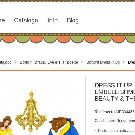
me
Catalogo
Info
Blog
talogo
>
Bottoni, Brads, Eyelets, Flippette
>
Bottoni Dress it Up
>
Dre
DRESS IT UP
EMBELLISHM
BEAUTY & TH
Riferimento
MR004483
Condizione:
Nuovo pro
4 Bottoni in plastica ass