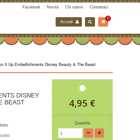
Facebook
Novità
Chi siamo
Contattaci
0
Accedi
ss It Up Embellishments Disney Beauty & The Beast
ENTS DISNEY
4,95 €
E BEAST
Quantità
dotto
ortiti