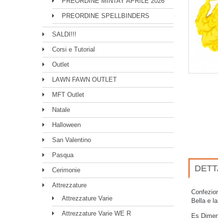
PREORDINE MINTAY APRILE 2026
PREORDINE SPELLBINDERS
SALDI!!!
Corsi e Tutorial
Outlet
LAWN FAWN OUTLET
MFT Outlet
Natale
Halloween
San Valentino
Pasqua
DETT
Cerimonie
Attrezzature
Confezion
Attrezzature Varie
Bella e l
Attrezzature Varie WE R
Es Dimens