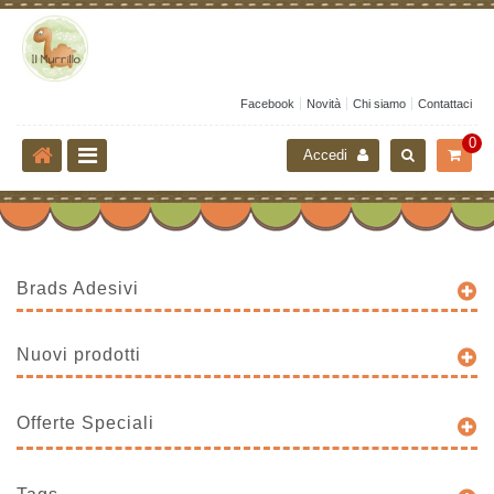
Facebook
Novità
Chi siamo
Contattaci
0
Accedi
Brads Adesivi
Nuovi prodotti
Offerte Speciali