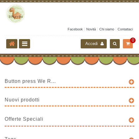
Facebook
Novità
Chi siamo
Contattaci
0
Accedi
Button press We R...
Nuovi prodotti
Offerte Speciali