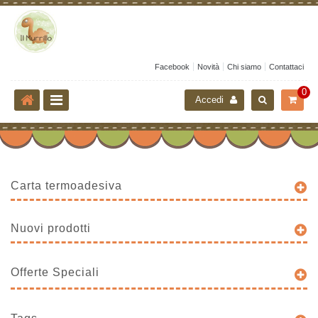
Facebook
Novità
Chi siamo
Contattaci
0
Accedi
Carta termoadesiva
Nuovi prodotti
Offerte Speciali