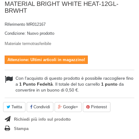
MATERIAL BRIGHT WHITE HEAT-12GL-
BRWHT
Riferimento
MR012167
Condizione:
Nuovo prodotto
Materiale termotrasferibile
Attenzione: Ultimi articoli in magazzino!
Con l'acquisto di questo prodotto è possibile raccogliere fino
a
1
Punto Fedeltà
. Il totale del tuo carrello
1
punto
da
convertire in un buono di
0,50 €
.
Twitta
Condividi
Google+
Pinterest
Richiedi più info sul prodotto
Stampa