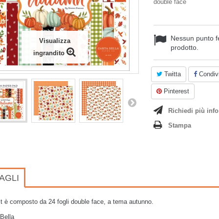
double face
Nessun punto f
Visualizza
prodotto.
ingrandito
Twitta
Condivi
Pinterest
Richiedi più info
Stampa
AGLI
t è composto da 24 fogli double face, a tema autunno.
Bella