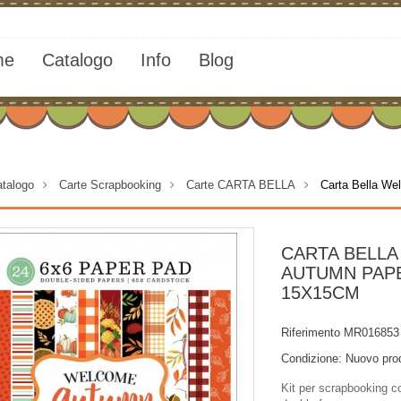
me
Catalogo
Info
Blog
talogo
>
Carte Scrapbooking
>
Carte CARTA BELLA
>
Carta Bella W
CARTA BELL
AUTUMN PAP
15X15CM
Riferimento
MR016853
Condizione:
Nuovo pro
Kit per scrapbooking c