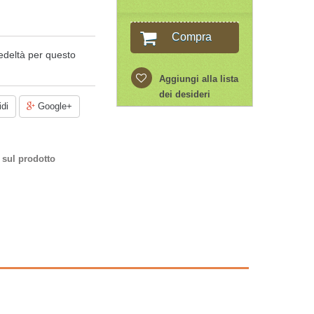
Compra
edeltà per questo
Aggiungi alla lista
dei desideri
di
Google+
 sul prodotto