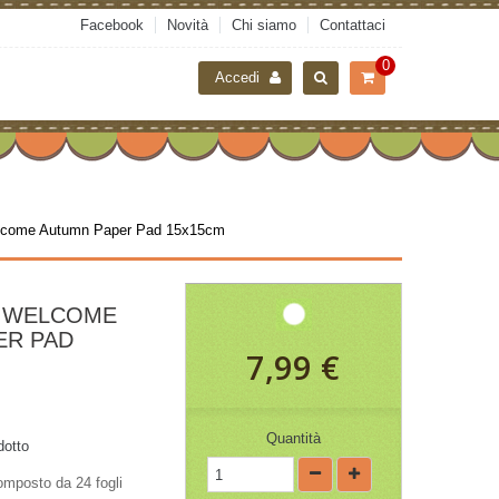
Facebook
Novità
Chi siamo
Contattaci
0
Accedi
elcome Autumn Paper Pad 15x15cm
A WELCOME
ER PAD
7,99 €
Quantità
dotto
omposto da 24 fogli