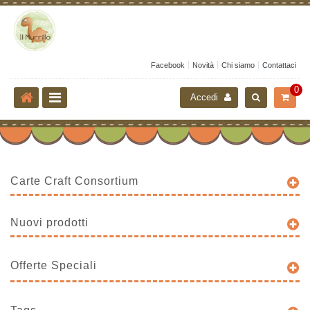
Facebook
Novità
Chi siamo
Contattaci
0
Accedi
Carte Craft Consortium
Nuovi prodotti
Offerte Speciali