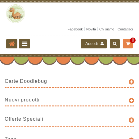
Facebook
Novità
Chi siamo
Contattaci
0
Accedi
Carte Doodlebug
Nuovi prodotti
Offerte Speciali