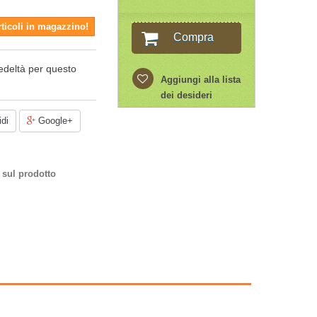
rticoli in magazzino!
Compra
edeltà per questo
Aggiungi alla lista
dei desideri
di
Google+
 sul prodotto