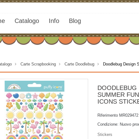
me
Catalogo
Info
Blog
talogo
>
Carte Scrapbooking
>
Carte Doodlebug
>
Doodlebug Design S
DOODLEBUG 
SUMMER FUN
ICONS STICK
Riferimento
MR029472
Condizione:
Nuovo pro
Stickers