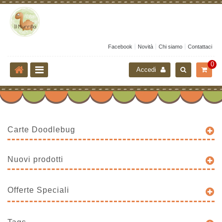
Facebook
Novità
Chi siamo
Contattaci
0
Accedi
Carte Doodlebug
Nuovi prodotti
Offerte Speciali