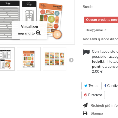
Bundle
Questo prodotto non è
Visualizza
ingrandito
Avvisami quando dispo
Con l'acquisto 
possibile raccog
fedeltà
. Il tota
punti
da conver
2,00 €
.
Twitta
Condivi
Pinterest
Richiedi più info
Stampa