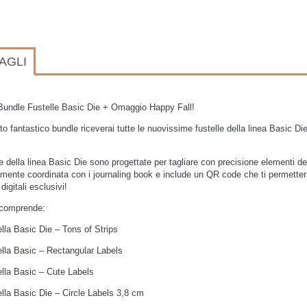
AGLI
 Bundle Fustelle Basic Die +
Omaggio Happy Fall!
o fantastico bundle riceverai
tutte le nuovissime fustelle della linea Basic Di
le della linea Basic Die sono progettate per
tagliare con precisione
elementi dec
amente coordinata con i journaling book e include un
QR code
che ti permetter
digitali esclusivi
!
 comprende:
ella
Basic Die – Tons of Strips
ella
Basic – Rectangular Labels
ella
Basic – Cute Labels
ella
Basic Die – Circle Labels 3,8 cm