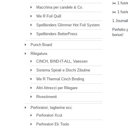
✂️ 1 fust
Macchina per candele & Co.
✂️ 1 fust
We R Foil Quill
1 Journa
Spellbinders Glimmer Hot Foil System
Perfetto p
Spellbinders BetterPress
bonus!
Punch Board
Rilegatura
CINCH, BIND-IT-ALL, Vaessen
Sistema Spirali e Dischi Zibuline
We R Thermal Cinch Binding
Altri Attrezzi per Rilegare
Rivestimenti
Perforatori, taglierine ecc
Perforatori Xcut
Perforatori Ek Tools