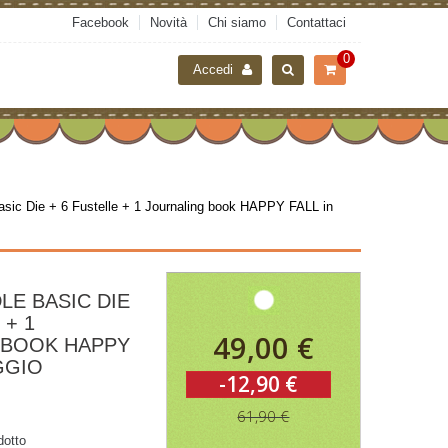
Facebook
Novità
Chi siamo
Contattaci
0
Accedi
ic Die + 6 Fustelle + 1 Journaling book HAPPY FALL in
E BASIC DIE
 + 1
49,00 €
 BOOK HAPPY
GGIO
-12,90 €
61,90 €
dotto