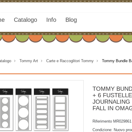
me
Catalogo
Info
Blog
talogo
>
Tommy Art
>
Carte e Raccoglitori Tommy
>
Tommy Bundle Bas
TOMMY BUNDL
+ 6 FUSTELLE
JOURNALING
FALL IN OMA
Riferimento
MR029861
Condizione:
Nuovo pro