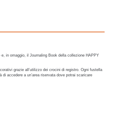
e
e,
in omaggio
, il
Journaling Book della collezione HAPPY
orativi grazie all’utilizzo dei
crocini di registro
. Ogni fustella
à di accedere a un’
area riservata
dove potrai
scaricare