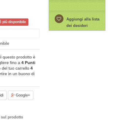
Aggiungi alla lista
 più disponibile
dei desideri
nibile
di questo prodotto è
liere fino a
4
Punti
le del tuo carrello
4
tire in un buono di
di
Google+
 sul prodotto