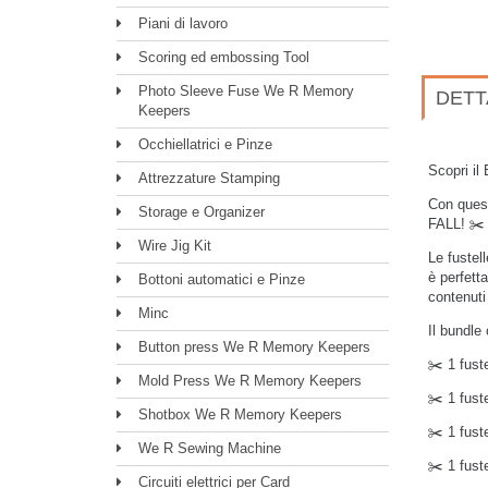
Piani di lavoro
Scoring ed embossing Tool
Photo Sleeve Fuse We R Memory
DETT
Keepers
Occhiellatrici e Pinze
Scopri il
Attrezzature Stamping
Con quest
Storage e Organizer
FALL
! ✂️
Wire Jig Kit
Le fustel
è perfett
Bottoni automatici e Pinze
contenuti 
Minc
Il bundle
Button press We R Memory Keepers
✂️ 1 fust
Mold Press We R Memory Keepers
✂️ 1 fust
Shotbox We R Memory Keepers
✂️ 1 fust
We R Sewing Machine
✂️ 1 fust
Circuiti elettrici per Card