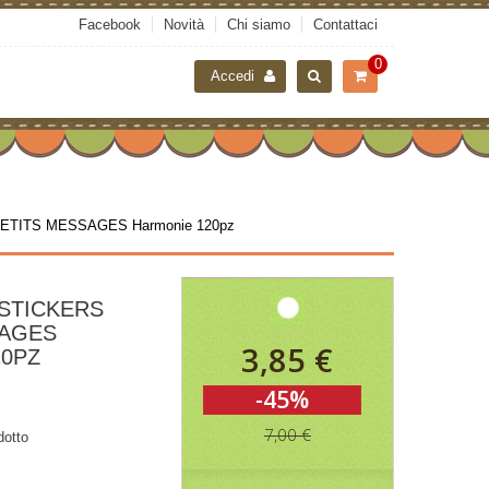
Facebook
Novità
Chi siamo
Contattaci
0
Accedi
s PETITS MESSAGES Harmonie 120pz
STICKERS
SAGES
3,85 €
20PZ
-45%
7,00 €
dotto