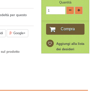
Quantità
edeltà per questo
Compra
di
Google+
Aggiungi alla lista
dei desideri
 sul prodotto