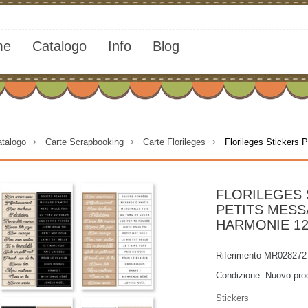
me
Catalogo
Info
Blog
talogo
>
Carte Scrapbooking
>
Carte Florileges
>
Florileges Sticker
FLORILEGES 
PETITS MES
HARMONIE 1
Riferimento
MR028272
Condizione:
Nuovo pro
Stickers