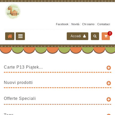
Facebook
Novità
Chi siamo
Contattaci
0
Accedi
Carte P13 Piątek...
Nuovi prodotti
Offerte Speciali