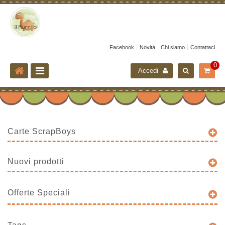
Facebook
Novità
Chi siamo
Contattaci
0
Accedi
Carte ScrapBoys
Nuovi prodotti
Offerte Speciali