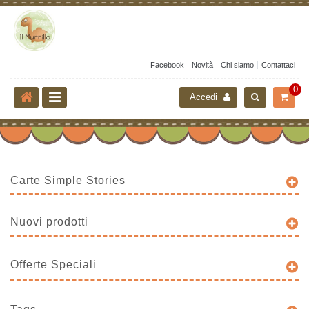
Facebook
Novità
Chi siamo
Contattaci
0
Accedi
Carte Simple Stories
Nuovi prodotti
Offerte Speciali