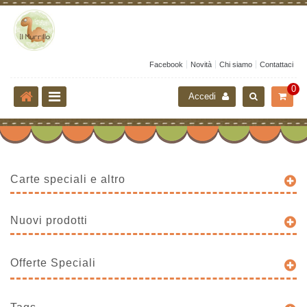
Facebook
Novità
Chi siamo
Contattaci
0
Accedi
Carte speciali e altro
Nuovi prodotti
Offerte Speciali