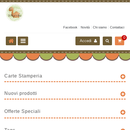
Facebook
Novità
Chi siamo
Contattaci
0
Accedi
Carte Stamperia
Nuovi prodotti
Offerte Speciali