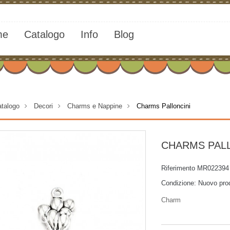
me
Catalogo
Info
Blog
talogo
>
Decori
>
Charms e Nappine
>
Charms Palloncini
CHARMS PAL
Riferimento
MR022394
Condizione:
Nuovo pro
Charm