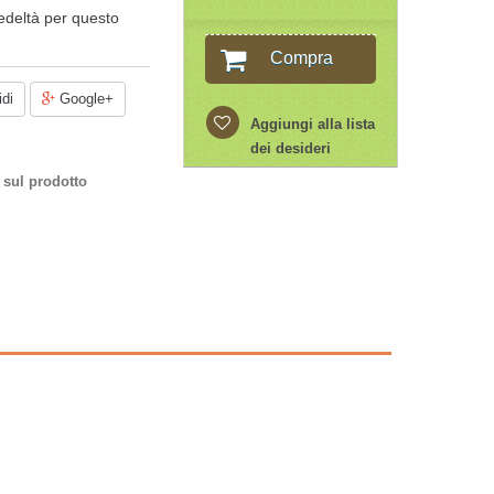
edeltà per questo
Compra
di
Google+
Aggiungi alla lista
dei desideri
 sul prodotto